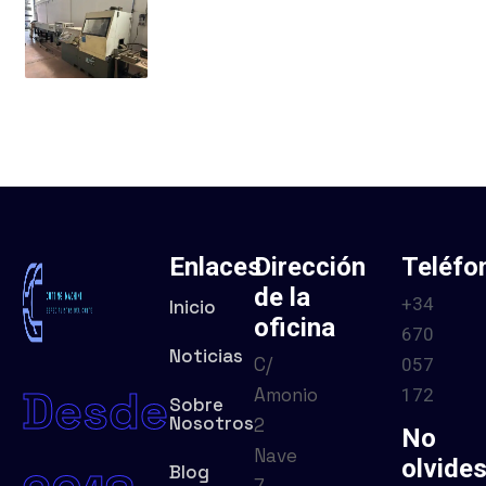
Enlaces
Dirección
Teléfo
de la
+34
Inicio
oficina
670
Noticias
C/
057
Desde
Amonio
172
Sobre
Nosotros
2
No
Nave
olvide
Blog
7 –