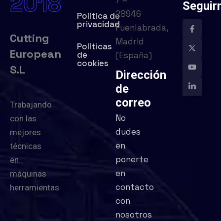
2018
Seguir
28946
Política de
privacidad
Fuenlabrada,
Cutting
Madrid
Políticas
European
de
(España)
cookies
S.L
Dirección
de
correo
Trabajando
No
con las
dudes
mejores
en
técnicas
ponerte
en
en
máquinas
contacto
herramientas
con
nosotros