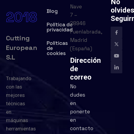
No
Nave
olvide
Blog
2018
7 –
Seguir
28946
Política de
privacidad
Fuenlabrada,
Cutting
Madrid
Políticas
European
de
(España)
cookies
S.L
Dirección
de
correo
Trabajando
No
con las
dudes
mejores
en
técnicas
ponerte
en
en
máquinas
contacto
herramientas