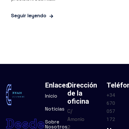
Seguir leyendo
Enlaces
Dirección
Teléfo
de la
+34
Inicio
oficina
670
Noticias
C/
057
Desde
Amonio
172
Sobre
Nosotros
2