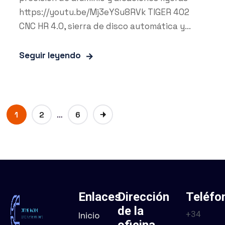
https://youtu.be/Mj3eYSu8RVk TIGER 402
CNC HR 4.0, sierra de disco automática y...
Seguir leyendo
…
1
2
6
Enlaces
Dirección
Teléfo
de la
+34
Inicio