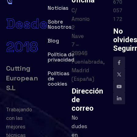
oficina
670
Noticias
C/
057
Desde
Amonio
172
Sobre
Nosotros
2
No
Nave
olvide
Blog
2018
7 –
Seguir
28946
Política de
privacidad
Fuenlabrada,
Cutting
Madrid
Políticas
European
de
(España)
cookies
S.L
Dirección
de
correo
Trabajando
No
con las
dudes
mejores
en
técnicas