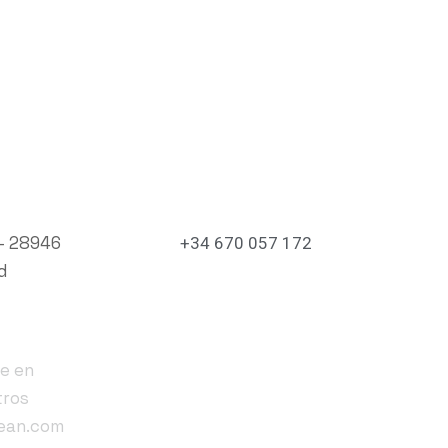
 oficina
Teléfono
 – 28946
+34 670 057 172
d
No olvides
Seguirnos
orreo
e en
tros
ean.com