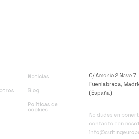
Dirección de la
C/ Amonio 2 Nave 7
Noticias
Fuenlabrada, Madri
otros
Blog
(España)
e
Políticas de
Dirección de c
d
cookies
No dudes en ponert
contacto con noso
info@cuttingeurop