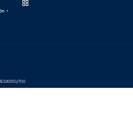
ón
EDA550/700