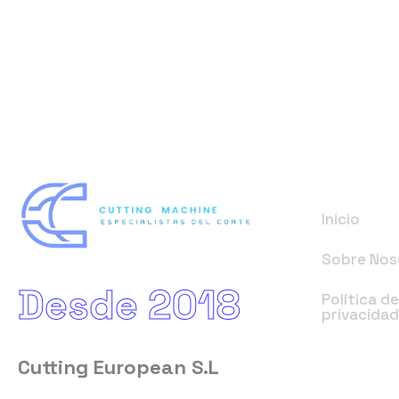
Enlaces
Inicio
Sobre Nos
Desde 2018
Política d
privacida
Cutting European S.L