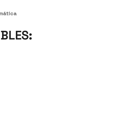
mática
BLES: