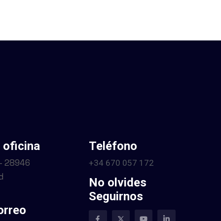
 oficina
Teléfono
 – 28946
+34 670 057 172
d
No olvides
Seguirnos
orreo