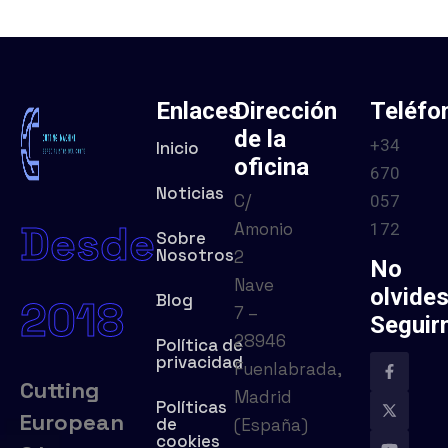
Enlaces
Dirección
Teléfo
de la
+34
Inicio
oficina
670
Noticias
C/
057
Desde
Amonio
172
Sobre
Nosotros
2
No
Nave
olvide
Blog
2018
7 –
Seguir
28946
Política de
privacidad
Fuenlabrada,
Cutting
Madrid
Políticas
European
de
(España)
cookies