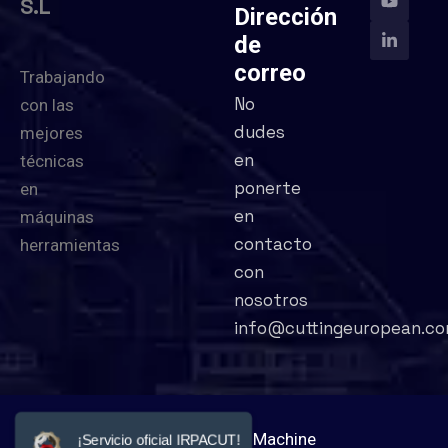
S.L
Dirección
de
correo
Trabajando
No
con las
dudes
mejores
en
técnicas
ponerte
en
en
máquinas
contacto
herramientas
con
nosotros
info@cuttingeuropean.c
©
2026
Cutting Machine
¡Servicio oficial IRPACUT!