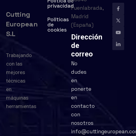
Política de
privacidad
Fuenlabrada,
Cutting
Madrid
Políticas
European
de
(España)
cookies
S.L
Dirección
de
correo
Trabajando
No
con las
dudes
mejores
en
técnicas
ponerte
en
en
máquinas
contacto
herramientas
con
nosotros
info@cuttingeuropean.c