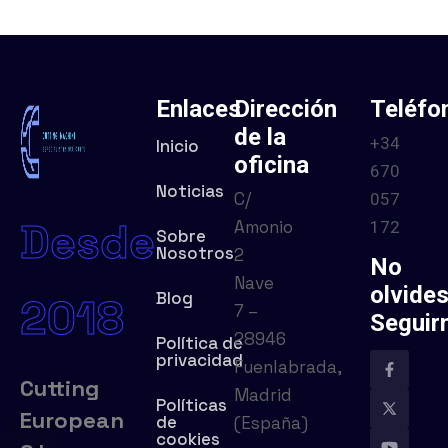
Enlaces
Dirección
Teléfo
de la
+34
Inicio
oficina
670
Noticias
C/
057
Desde
Amonio
172
Sobre
Nosotros
2
No
Nave
olvide
Blog
2018
7 –
Seguir
28946
Política de
privacidad
Fuenlabrada,
Cutting
Madrid
Políticas
European
de
(España)
cookies