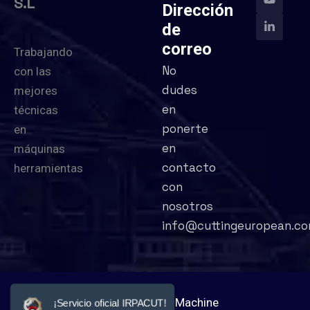
S.L
Dirección
de
correo
Trabajando
No
con las
dudes
mejores
en
técnicas
ponerte
en
en
máquinas
contacto
herramientas
con
nosotros
info@cuttingeuropean.c
©
2026
Cutting Machine
¡Servicio oficial IRPACUT!