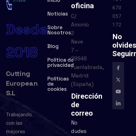
Inicio
oficina
670
Noticias
C/
057
Desde
Amonio
172
Sobre
Nosotros
2
No
Nave
olvide
Blog
2018
7 –
Seguir
28946
Política de
privacidad
Fuenlabrada,
Cutting
Madrid
Políticas
European
de
(España)
cookies
S.L
Dirección
de
correo
Trabajando
No
con las
dudes
mejores