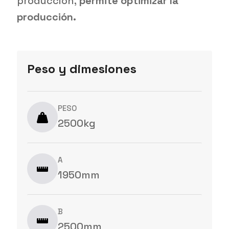
producción,
permite optimizar la
producción.
Peso y dimesiones
PESO
2500kg
A
1950mm
B
2500mm